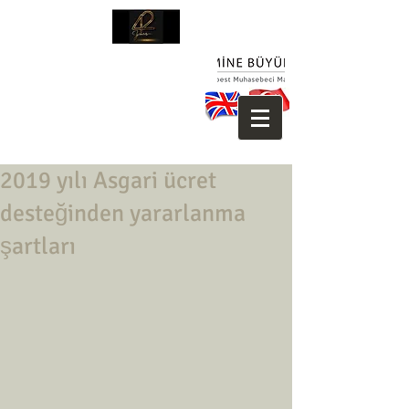
2019 yılı Asgari ücret
desteğinden yararlanma
şartları