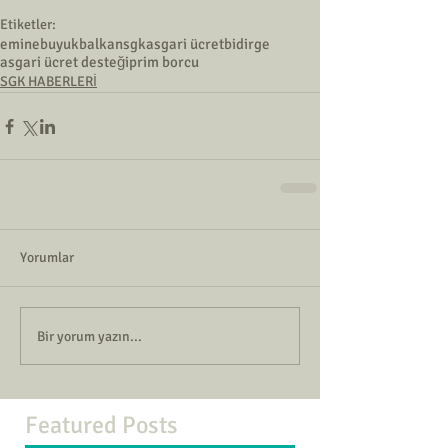
Etiketler:
eminebuyukbalkan
sgk
asgari ücret
bidirge
asgari ücret desteği
prim borcu
SGK HABERLERİ
Yorumlar
Bir yorum yazın...
Featured Posts