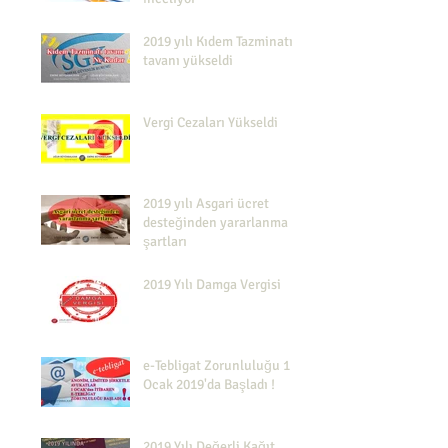
2019 yılı Kıdem Tazminatı
tavanı yükseldi
Vergi Cezaları Yükseldi
2019 yılı Asgari ücret
desteğinden yararlanma
şartları
2019 Yılı Damga Vergisi
e-Tebligat Zorunluluğu 1
Ocak 2019'da Başladı !
2019 Yılı Değerli Kağıt