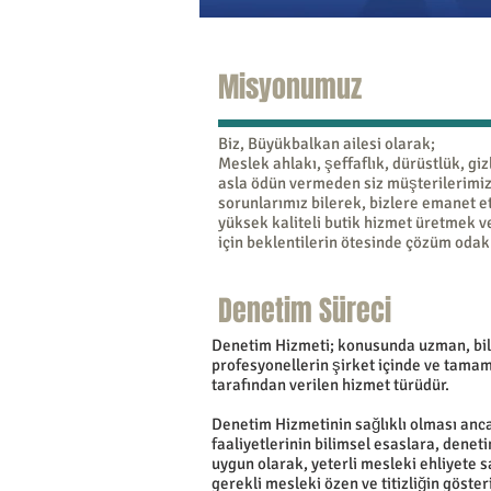
Misyonumuz
Biz, Büyükbalkan ailesi olarak;
Meslek ahlakı, şeffaflık, dürüstlük, gizl
asla ödün vermeden siz müşterilerimizi
sorunlarımız bilerek, bizlere emanet ett
yüksek kaliteli butik hizmet üretmek v
için beklentilerin ötesinde çözüm oda
Denetim Süreci
Denetim Hizmeti; konusunda uzman, bilgi
profesyonellerin şirket içinde ve tam
tarafından verilen hizmet türüdür.
Denetim Hizmetinin sağlıklı olması anc
faaliyetlerinin bilimsel esaslara, denet
uygun olarak, yeterli mesleki ehliyete sa
gerekli mesleki özen ve titizliğin göster