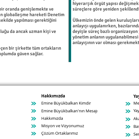
hiyerarşık örgüt yapısı değişmek
 bir oranda genişlemekte ve
süreçlere göre yeniden şekillendi
ıran globalleşme hareketi Denetim
ekilde yapılması gerektiğini
Ülkemizin önde gelen kuruluşları
anlayışı uygulanırken, bazılarınd
uluğu da ancak uzman kişi ve
deyişle süreç bazlı organizasyon 
yönetim anlanın uygulanabilmesi 
anlayışının var olması gerekmekt
çen bir şirkette tüm ortakların
toplumda güven sağlar.
Hakkımızda
Ya
Emine Büyükbalkan Kimdir
Mev
Yay
Emine Büyükbalkan'nın Mesajı
Hakkımızda
Ak
Misyon ve Vizyonumuz
Ba
Çözüm Ortaklarımız
Ser