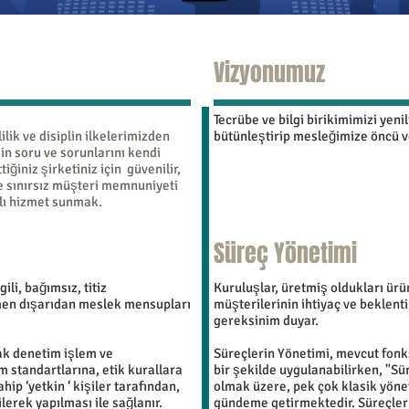
Vizyonumuz
Tecrübe ve bilgi birikimimizi yeni
ilik ve disiplin ilkelerimizden
bütünleştirip mesleğimize öncü 
n soru ve sorunlarını kendi
iğiniz şirketiniz için güvenilir,
e sınırsız müşteri memnuniyeti
klı hizmet sunmak.
Süreç Yönetimi
li, bağımsız, titiz
Kuruluşlar, üretmiş oldukları ür
amen dışarıdan meslek mensupları
müşterilerinin ihtiyaç ve beklenti
gereksinim duyar.
ak denetim işlem ve
Süreçlerin Yönetimi, mevcut fonks
im standartlarına, etik kurallara
bir şekilde uygulanabilirken, "Sü
hip ‘yetkin ‘ kişiler tarafından,
olmak üzere, pek çok klasik yön
ilerek yapılması ile sağlanır.
gündeme getirmektedir. Süreçler