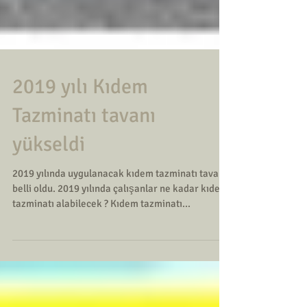
2019 yılı Kıdem
Tazminatı tavanı
yükseldi
2019 yılında uygulanacak kıdem tazminatı tavanı
belli oldu. 2019 yılında çalışanlar ne kadar kıdem
tazminatı alabilecek ? Kıdem tazminatı...