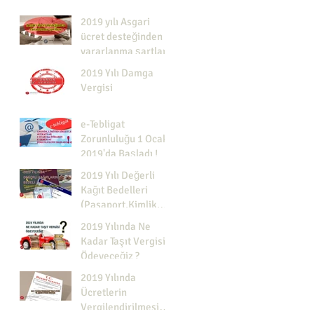
2019 yılı Asgari
ücret desteğinden
yararlanma şartları
2019 Yılı Damga
Vergisi
e-Tebligat
Zorunluluğu 1 Ocak
2019'da Başladı !
2019 Yılı Değerli
Kağıt Bedelleri
(Pasaport,Kimlik,Çe
k yaprağı vb.)
2019 Yılında Ne
Kadar Taşıt Vergisi
Ödeyeceğiz ?
2019 Yılında
Ücretlerin
Vergilendirilmesind