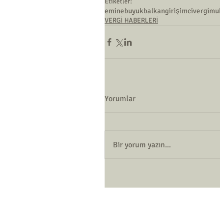
Etiketler:
eminebuyukbalkan
girişimci
vergi
mu
VERGİ HABERLERİ
Yorumlar
Bir yorum yazın...