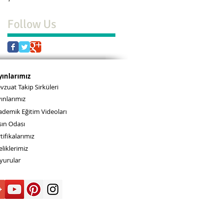
Follow Us
yınlarımız
zuat Takip Sirküleri
ınlarımız
ademik Eğitim Videoları
sın Odası
tifikalarımız
liklerimiz
yurular