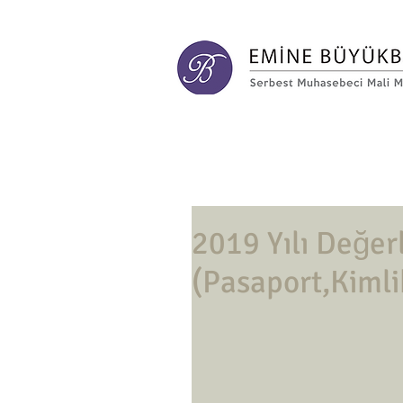
2019 Yılı Değerl
(Pasaport,Kimli