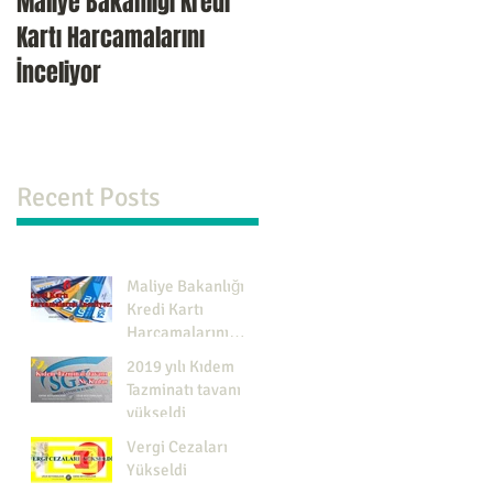
Maliye Bakanlığı Kredi
2019 yılı Kıdem Tazminat
Kartı Harcamalarını
tavanı yükseldi
İnceliyor
Recent Posts
Maliye Bakanlığı
Kredi Kartı
Harcamalarını
İnceliyor
2019 yılı Kıdem
Tazminatı tavanı
yükseldi
Vergi Cezaları
Yükseldi