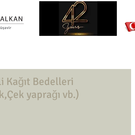
Ana Sayfa
Hakkımızda
Misyon ve Vizyonumuz
Hizme
i Kağıt Bedelleri
k,Çek yaprağı vb.)