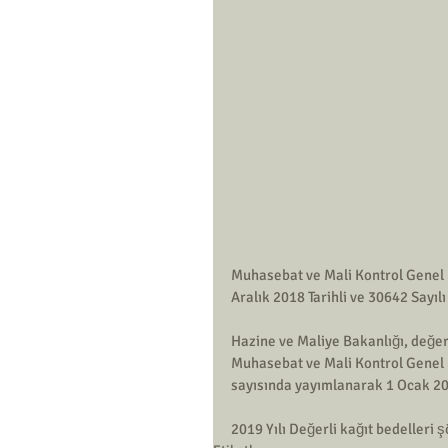
Muhasebat ve Mali Kontrol Genel M
Aralık 2018 Tarihli ve 30642 Sayı
Hazine ve Maliye Bakanlığı, değerl
Muhasebat ve Mali Kontrol Genel 
sayısında yayımlanarak 1 Ocak 201
2019 Yılı Değerli kağıt bedelleri ş