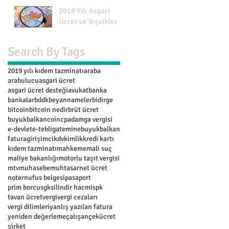
e Uygulanacak
2019 Yılı Asgari
Tarife ile Diğer
Ücret ve Teşvikler
çeşitli Had ve
Tutarlar
Search By Tags
2019 yılı kıdem tazminatı
araba
arabulucu
asgari ücret
asgari ücret desteği
avukat
banka
bankalar
bddk
beyannameler
bidirge
bitcoin
bitcoin nedir
brüt ücret
buyukbalkan
coin
cpa
damga vergisi
e-devlet
e-tebligat
eminebuyukbalkan
fatura
girişimci
kdv
kimlik
kredi kartı
kıdem tazminatı
mahkeme
mali suç
maliye bakanlığı
motorlu taşıt vergisi
mtv
muhasebe
muhtasar
net ücret
noter
nufus belgesi
pasaport
prim borcu
sgk
silindir hacmi
spk
tavan ücret
vergi
vergi cezaları
vergi dilimleri
yanlış yazılan fatura
yeniden değerleme
çalışan
çek
ücret
şirket