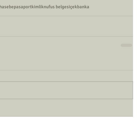
hasebe
pasaport
kimlik
nufus belgesi
çek
banka